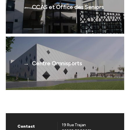
←
CCAS et Office des Seniors
→
Centre Omnisports
19 Rue Trajan
Contact