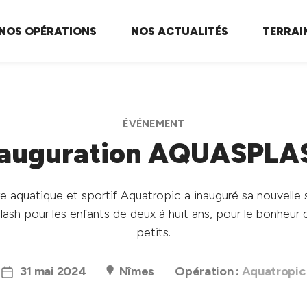
NOS OPÉRATIONS
NOS ACTUALITÉS
TERRAI
ÉVÉNEMENT
nauguration AQUASPLA
e aquatique et sportif Aquatropic a inauguré sa nouvelle 
ash pour les enfants de deux à huit ans, pour le bonheur 
petits.
31 mai 2024
Nîmes
Opération :
Aquatropic
Date
de
l’article