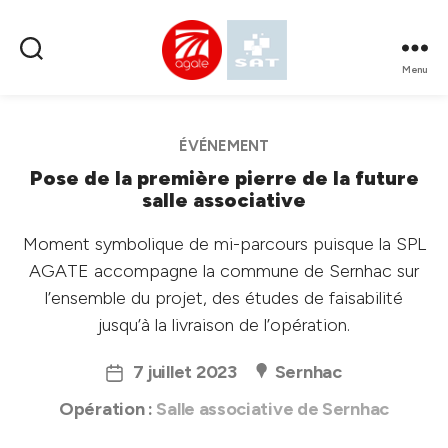
Menu
SPL
AGATE
ÉVÉNEMENT
Pose de la première pierre de la future
salle associative
Moment symbolique de mi-parcours puisque la SPL
AGATE accompagne la commune de Sernhac sur
l’ensemble du projet, des études de faisabilité
jusqu’à la livraison de l’opération.
7 juillet 2023
Sernhac
Date
de
Opération :
Salle associative de Sernhac
l’article