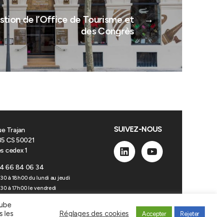
stion de l’Office de Tourisme et
→
des Congrès
SUIVEZ-NOUS
ue Trajan
5 CS 50021
s cedex 1
Linkedin
YouTube
4 66 84 06 34
30 à 18h00 du lundi au jeudi
30 à 17h00 le vendredi
Tube
s les
Réglages des cookies
Accepter
Rejeter