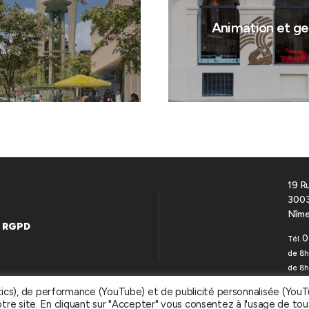
Animation et ge
19 R
3003
Nîme
RGPD
0
Tél.
de 8h
de 8h
tics), de performance (YouTube) et de publicité personnalisée (You
otre site. En cliquant sur "Accepter" vous consentez à l'usage de tou