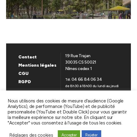
19 Rue Trajan
Contact
30035 CS 50021
Mentions légales
Nîmes cedex 1
CGU
04 66 84 06 34
Tél.
RGPD
de 8h30 à 18h00 du lundi au jeudi
de 8h30 à 17h00 le vendredi
Nous utilisons des cookies de mesure d'audience (Google
Analytics), de performance (YouTube) et de publicité
SUIVEZ-NOUS
personnalisée (YouTube et Double Click) pour vous garantir
la meilleure expérience sur notre site. En cliquant sur
Linkedin
YouTube
"Accepter" vous consentez à l'usage de tous les cookies.
Réglages des cookies
Accepter
Rejeter