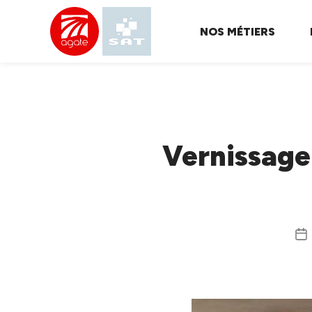
NOS MÉTIERS
SPL
AGATE
Vernissage 
Da
de
l’a