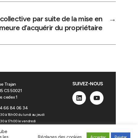
 collective par suite de la mise en
→
meure d’acquérir du propriétaire
SUIVEZ-NOUS
ue Trajan
5 CS 50021
s cedex 1
Linkedin
YouTube
4 66 84 06 34
30 à 18h00 du lundi au jeudi
30 à 17h00 le vendredi
Tube
s les
Réglages des cookies
Accepter
Rejeter