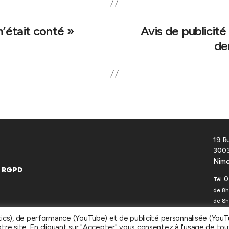
’était conté »
Avis de publicité
de
19 R
3003
Nîme
RGPD
0
Tél.
de 8h
de 8h
tics), de performance (YouTube) et de publicité personnalisée (You
otre site. En cliquant sur "Accepter" vous consentez à l'usage de tou